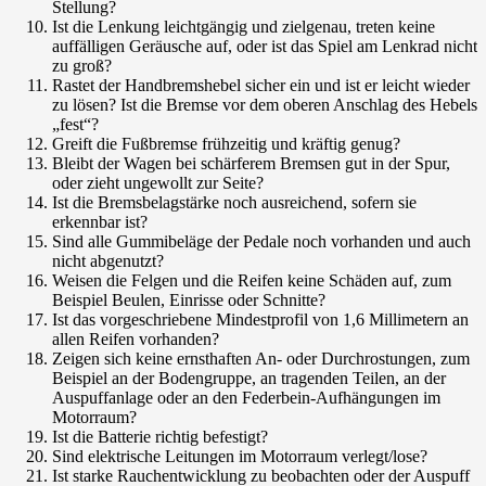
Stellung?
Ist die Lenkung leichtgängig und zielgenau, treten keine
auffälligen Geräusche auf, oder ist das Spiel am Lenkrad nicht
zu groß?
Rastet der Handbremshebel sicher ein und ist er leicht wieder
zu lösen? Ist die Bremse vor dem oberen Anschlag des Hebels
„fest“?
Greift die Fußbremse frühzeitig und kräftig genug?
Bleibt der Wagen bei schärferem Bremsen gut in der Spur,
oder zieht ungewollt zur Seite?
Ist die Bremsbelagstärke noch ausreichend, sofern sie
erkennbar ist?
Sind alle Gummibeläge der Pedale noch vorhanden und auch
nicht abgenutzt?
Weisen die Felgen und die Reifen keine Schäden auf, zum
Beispiel Beulen, Einrisse oder Schnitte?
Ist das vorgeschriebene Mindestprofil von 1,6 Millimetern an
allen Reifen vorhanden?
Zeigen sich keine ernsthaften An- oder Durchrostungen, zum
Beispiel an der Bodengruppe, an tragenden Teilen, an der
Auspuffanlage oder an den Federbein-Aufhängungen im
Motorraum?
Ist die Batterie richtig befestigt?
Sind elektrische Leitungen im Motorraum verlegt/lose?
Ist starke Rauchentwicklung zu beobachten oder der Auspuff