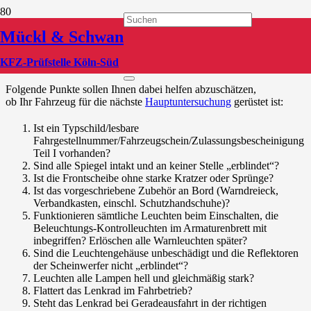
HU Checkliste
Mückl & Schwan
Checkliste für die Hauptuntersuchung
KFZ-Prüfstelle Köln-Süd
Folgende Punkte sollen Ihnen dabei helfen abzuschätzen,
ob Ihr Fahrzeug für die nächste
Hauptuntersuchung
gerüstet ist:
Ist ein Typschild/lesbare
Fahrgestellnummer/Fahrzeugschein/Zulassungsbescheinigung
Teil I vorhanden?
Sind alle Spiegel intakt und an keiner Stelle „erblindet“?
Ist die Frontscheibe ohne starke Kratzer oder Sprünge?
Ist das vorgeschriebene Zubehör an Bord (Warndreieck,
Verbandkasten, einschl. Schutzhandschuhe)?
Funktionieren sämtliche Leuchten beim Einschalten, die
Beleuchtungs-Kontrolleuchten im Armaturenbrett mit
inbegriffen? Erlöschen alle Warnleuchten später?
Sind die Leuchtengehäuse unbeschädigt und die Reflektoren
der Scheinwerfer nicht „erblindet“?
Leuchten alle Lampen hell und gleichmäßig stark?
Flattert das Lenkrad im Fahrbetrieb?
Steht das Lenkrad bei Geradeausfahrt in der richtigen